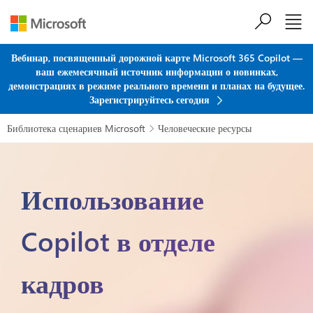
Перейти к основному содержанию
Вебинар, посвященный дорожной карте Microsoft 365 Copilot —
ваш ежемесячный источник информации о новинках,
демонстрациях в режиме реального времени и планах на будущее.
Зарегистрируйтесь сегодня
Библиотека сценариев Microsoft
Человеческие ресурсы

Использование
Copilot в отделе
кадров