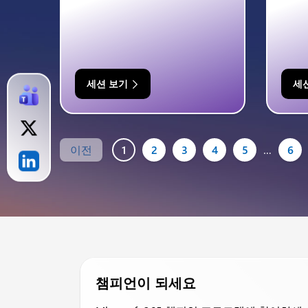
세션 보기
세
이전
1
2
3
4
5
…
6
챔피언이 되세요