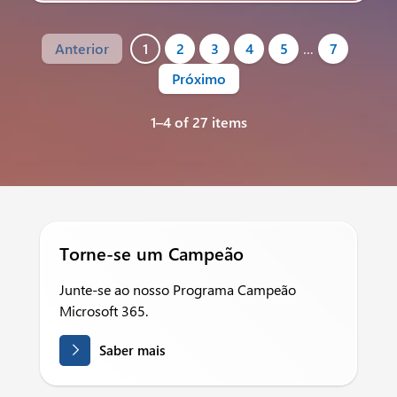
Anterior
1
2
3
4
5
…
7
Próximo
1–4 of 27 items
Torne-se um Campeão
Junte-se ao nosso Programa Campeão
Microsoft 365.
Saber mais