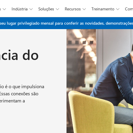
s
Indústria
Soluções
Recursos
Treinamento
Co





Ir para o conteúdo principal
 lugar privilegiado mensal para conferir as novidades, demonstrações 
cia do
rio é o que impulsiona
Essas conexões são
perimentam a