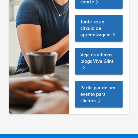
coorte
Junte-se ao
círculo de
aprendizagem
Veja os últimos
blogs Viva Glint
Participar de um
evento para
clientes