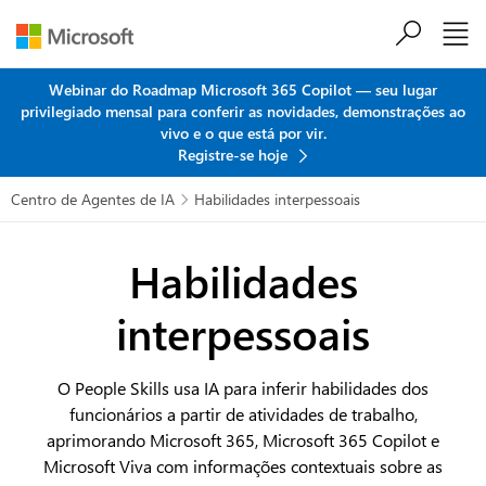
Ir para o conteúdo principal
Webinar do Roadmap Microsoft 365 Copilot — seu lugar
privilegiado mensal para conferir as novidades, demonstrações ao
vivo e o que está por vir.
Registre-se hoje
Centro de Agentes de IA
Habilidades interpessoais

Habilidades
interpessoais
O People Skills usa IA para inferir habilidades dos
funcionários a partir de atividades de trabalho,
aprimorando Microsoft 365, Microsoft 365 Copilot e
Microsoft Viva com informações contextuais sobre as