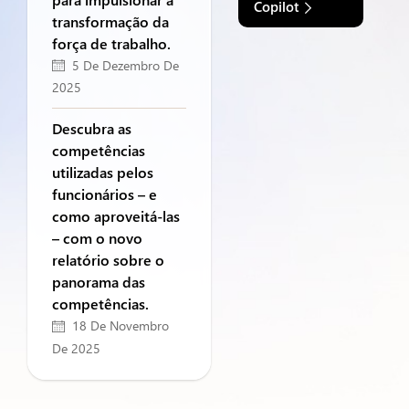
Copilot
transformação da
força de trabalho.
5 De Dezembro De
2025
Descubra as
competências
utilizadas pelos
funcionários – e
como aproveitá-las
– com o novo
relatório sobre o
panorama das
competências.
18 De Novembro
De 2025