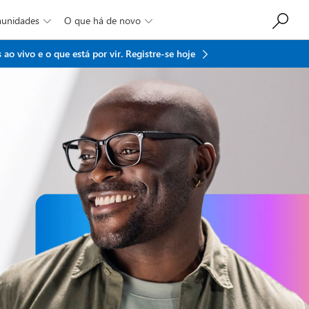
munidades
O que há de novo


ao vivo e o que está por vir.
Registre-se hoje