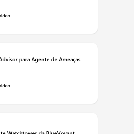
 vídeo
 Advisor para Agente de Ameaças
 vídeo
ente Watchtower da BlueVoyant