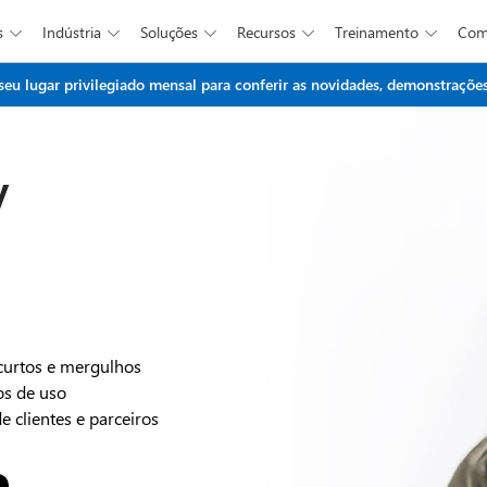
s
Indústria
Soluções
Recursos
Treinamento
Co





Ir para o conteúdo principal
 lugar privilegiado mensal para conferir as novidades, demonstrações 
y
 curtos e mergulhos
os de uso
e clientes e parceiros