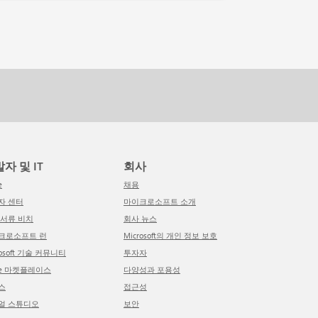
발자 및 IT
회사
e
채용
발자 센터
마이크로소프트 소개
적 서류 비치
회사 뉴스
이크로소프트 런
Microsoft의 개인 정보 보호
crosoft 기술 커뮤니티
투자자
ure 마켓플레이스
다양성과 포용성
소스
접근성
주얼 스튜디오
보안