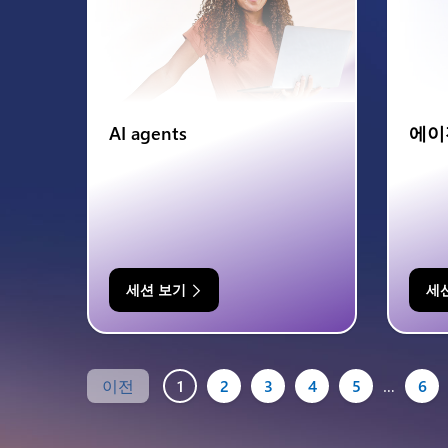
AI agents
에이
세션 보기
세
이전
1
2
3
4
5
…
6