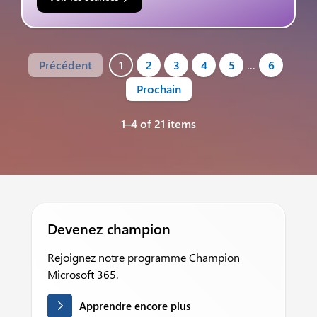
Précédent
1
2
3
4
5
…
6
Prochain
1–4 of 21 items
Devenez champion
Rejoignez notre programme Champion
Microsoft 365.
Apprendre encore plus