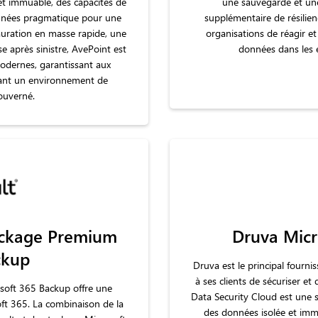
et immuable, des capacités de
une sauvegarde et une
onnées pragmatique pour une
supplémentaire de résilie
auration en masse rapide, une
organisations de réagir e
e après sinistre, AvePoint est
données dans les
odernes, garantissant aux
nant un environnement de
ouverné.
ckage Premium
Druva Micr
ckup
Druva est le principal fourni
à ses clients de sécuriser e
oft 365 Backup offre une
Data Security Cloud est une 
oft 365. La combinaison de la
des données isolée et imm