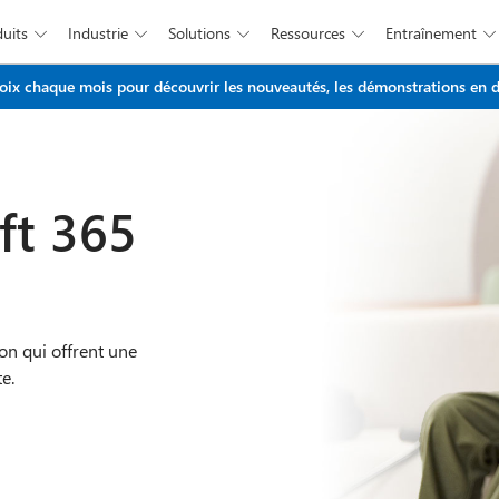
duits
Industrie
Solutions
Ressources
Entraînement





Passer au contenu principal
x chaque mois pour découvrir les nouveautés, les démonstrations en di
ft 365
on qui offrent une
e.