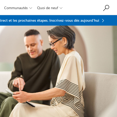
Communautés
Quoi de neuf


rect et les prochaines étapes.
Inscrivez-vous dès aujourd'hui