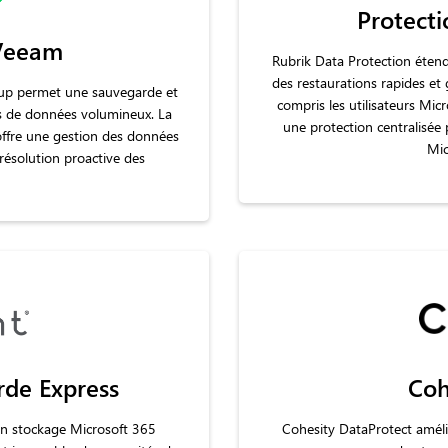
Protect
Veeam
Rubrik Data Protection éten
des restaurations rapides et
up permet une sauvegarde et
compris les utilisateurs Micr
s de données volumineux. La
une protection centralisée 
offre une gestion des données
Mic
 résolution proactive des
rde Express
Coh
 un stockage Microsoft 365
Cohesity DataProtect amélio