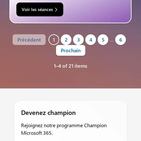
Voir les séances
Précédent
1
2
3
4
5
…
6
Prochain
1–4 of 21 items
Devenez champion
Rejoignez notre programme Champion
Microsoft 365.