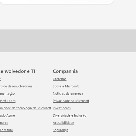
esenvolvedor e TI
Companhia
e
Carreiras
tro de desenvolvedores
Sobre a Microsoft
umentação
Notícias da empresa
rosoft Learn
Privacidade na Microsoft
unidade de tecnologia da Microsoft
Investidores
cado Azure
Diversidade e Inclusão
Source
Acessibilidade
dio visual
Segurança