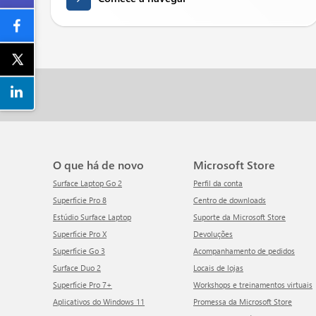
O que há de novo
Microsoft Store
Surface Laptop Go 2
Perfil da conta
Superfície Pro 8
Centro de downloads
Estúdio Surface Laptop
Suporte da Microsoft Store
Superfície Pro X
Devoluções
Superfície Go 3
Acompanhamento de pedidos
Surface Duo 2
Locais de lojas
Superfície Pro 7+
Workshops e treinamentos virtuais
Aplicativos do Windows 11
Promessa da Microsoft Store