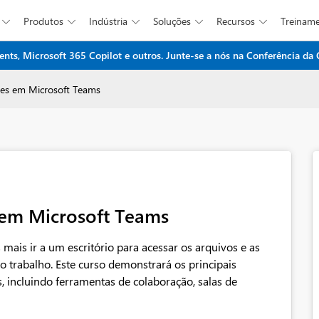
Produtos
Indústria
Soluções
Recursos
Treinam





ents, Microsoft 365 Copilot e outros. Junte-se a nós na Conferência da
Ir para o conteúdo principal
ões em Microsoft Teams
 em Microsoft Teams
ais ir a um escritório para acessar os arquivos e as
o trabalho. Este curso demonstrará os principais
, incluindo ferramentas de colaboração, salas de