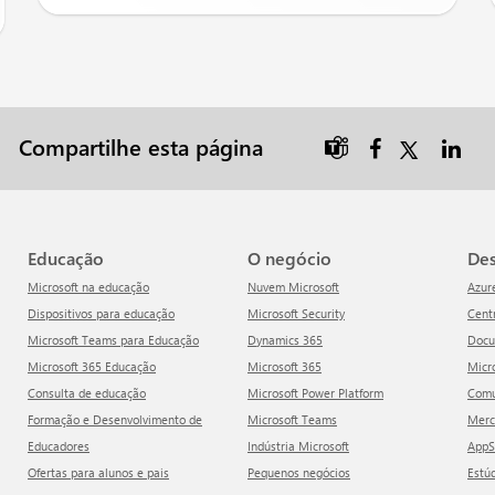
Compartilhe esta página

Educação
O negócio
D
Microsoft na educação
Nuvem Microsoft
Azur
Dispositivos para educação
Microsoft Security
Cen
Microsoft Teams para Educação
Dynamics 365
Doc
Microsoft 365 Educação
Microsoft 365
Mic
Consulta de educação
Microsoft Power Platform
Com
Formação e Desenvolvimento de
Microsoft Teams
Mer
Educadores
Indústria Microsoft
App
Ofertas para alunos e pais
Pequenos negócios
Estú