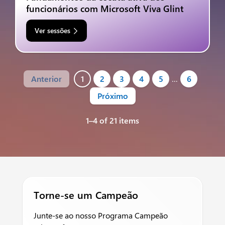
funcionários com Microsoft Viva Glint
Ver sessões
Anterior
1
2
3
4
5
…
6
Próximo
1–4 of 21 items
Torne-se um Campeão
Junte-se ao nosso Programa Campeão