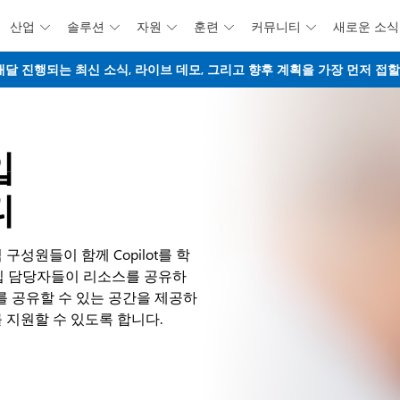
산업
솔루션
자원
훈련
커뮤니티
새로운 소식





주요 콘텐츠로 건너뛰기
웨비나 - 매달 진행되는 최신 소식, 라이브 데모, 그리고 향후 계획을 가장 먼저 
입
티
직 구성원들이 함께 Copilot를 학
도입 담당자들이 리소스를 공유하
를 공유할 수 있는 공간을 제공하
 지원할 수 있도록 합니다.