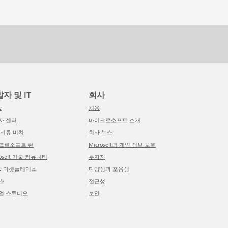
발자 및 IT
회사
e
채용
발자 센터
마이크로소프트 소개
적 서류 비치
회사 뉴스
이크로소프트 런
Microsoft의 개인 정보 보호
crosoft 기술 커뮤니티
투자자
ure 마켓플레이스
다양성과 포용성
소스
접근성
주얼 스튜디오
보안