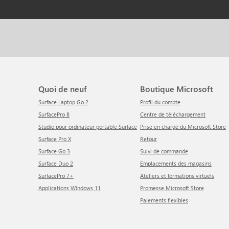
Quoi de neuf
Boutique Microsoft
Surface Laptop Go 2
Profil du compte
SurfacePro 8
centre de téléchargement
Studio pour ordinateur portable Surface
Prise en charge du Microsoft Store
Surface Pro X
Retour
Surface Go 3
Suivi de commande
Surface Duo 2
Emplacements des magasins
SurfacePro 7+
Ateliers et formations virtuels
Applications Windows 11
Promesse Microsoft Store
Paiements flexibles