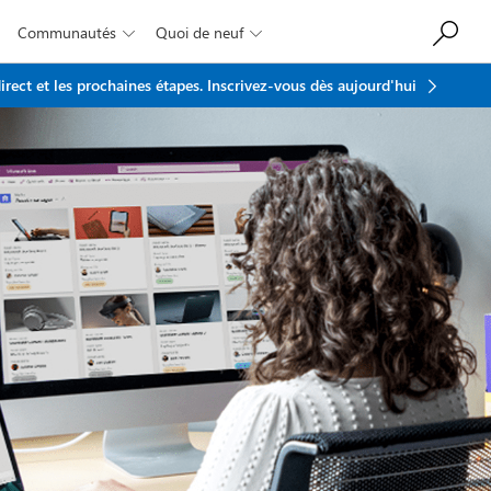
Communautés
Quoi de neuf


rect et les prochaines étapes.
Inscrivez-vous dès aujourd'hui