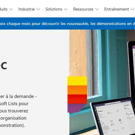
duits
Industrie
Solutions
Ressources
Entraînement





Passer au contenu principal
x chaque mois pour découvrir les nouveautés, les démonstrations en di
ec
ier à la demande -
oft Lists pour
Vous trouverez
 organisation
onstration).