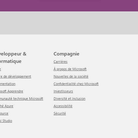
Compagnie
ormatique
Carrières
e
À propos de Microsoft
tre de développement
Nouvelles de la société
umentation
Confidentialité chez Microsoft
rosoft Apprendre
Investisseurs
munauté technique Microsoft
Diversité et inclusion
ché Azure
Accessibilité
Source
Sécurité
al Studio