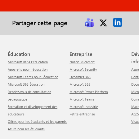
Partager cette page
Éducation
Entreprise
Développeur &
inf
Microsoft dans l'éducation
Nuage Microsoft
Appareils pour l'éducation
Microsoft Security
Azur
Microsoft Teams pour l'éducation
Dynamics 365
Cen
Microsoft 365 Éducation
Microsoft 365
Doc
Rendez-vous de consultation
Microsoft Power Platform
Mic
pédagogique
Microsoft Teams
Com
Formation et développement des
Microsoft Industrie
Mar
éducateurs
Petite entreprise
App
Offres pour les étudiants et les parents
Visu
Azure pour les étudiants