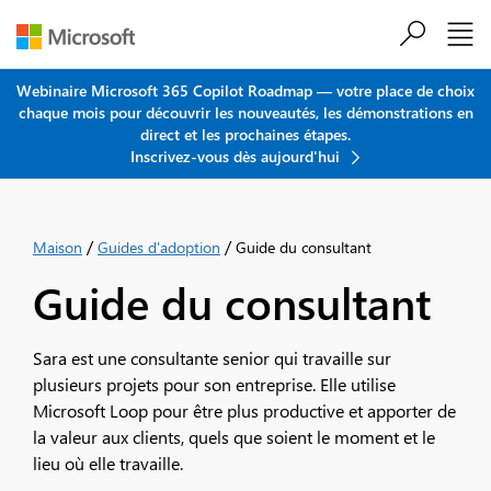
Passer au contenu principal
Webinaire Microsoft 365 Copilot Roadmap — votre place de choix
chaque mois pour découvrir les nouveautés, les démonstrations en
direct et les prochaines étapes.
Inscrivez-vous dès aujourd'hui
/
/
Maison
Guides d'adoption
Guide du consultant
Guide du consultant
Sara est une consultante senior qui travaille sur
plusieurs projets pour son entreprise. Elle utilise
Microsoft Loop pour être plus productive et apporter de
la valeur aux clients, quels que soient le moment et le
lieu où elle travaille.