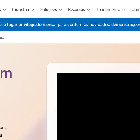
s
Indústria
Soluções
Recursos
Treinamento
Co





Ir para o conteúdo principal
 lugar privilegiado mensal para conferir as novidades, demonstrações 
ção
em
ar a
a