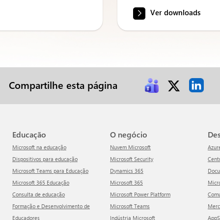
Ver downloads
Compartilhe esta página
Educação
O negócio
D
Microsoft na educação
Nuvem Microsoft
Azur
Dispositivos para educação
Microsoft Security
Cen
Microsoft Teams para Educação
Dynamics 365
Doc
Microsoft 365 Educação
Microsoft 365
Mic
Consulta de educação
Microsoft Power Platform
Com
Formação e Desenvolvimento de
Microsoft Teams
Mer
Educadores
Indústria Microsoft
App