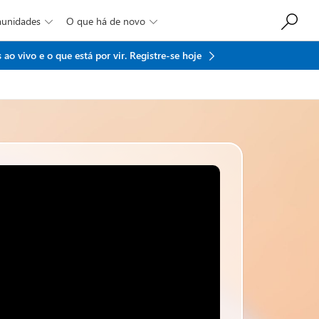
munidades
O que há de novo


ao vivo e o que está por vir.
Registre-se hoje