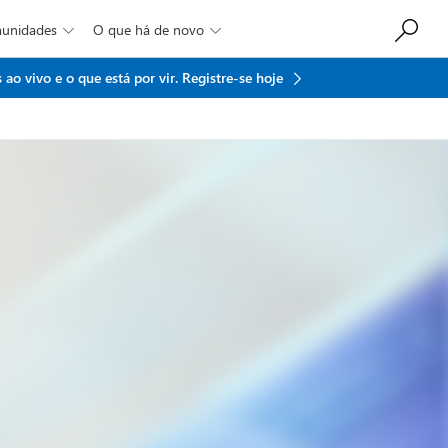
munidades
O que há de novo


ao vivo e o que está por vir.
Registre-se hoje