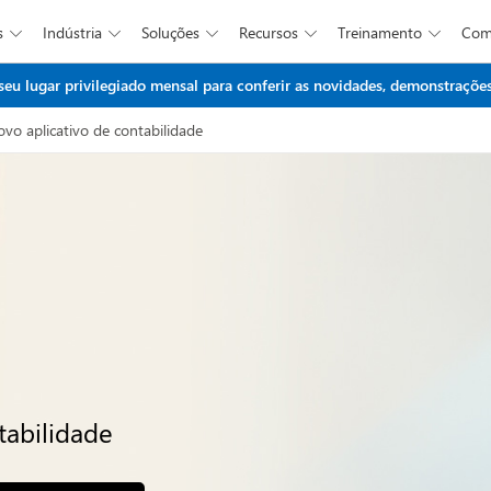
s
Indústria
Soluções
Recursos
Treinamento
Co





Ir para o conteúdo principal
 lugar privilegiado mensal para conferir as novidades, demonstrações 
vo aplicativo de contabilidade
tabilidade