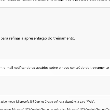
para refinar a apresentação do treinamento.​
um e-mail notificando os usuários sobre o novo conteúdo do treinamento 
icativo móvel Microsoft 365 Copilot Chat e defina a alternância para “Web”.
tivo móvel Microsoft 365 Copilot Chat ou o aplicativo Microsoft 365 Copilot Chat no Te