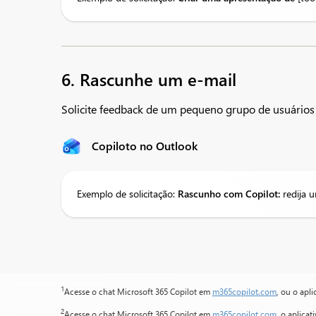
6. Rascunhe um e-mail
Solicite feedback de um pequeno grupo de usuários 
Copiloto no Outlook
Exemplo de solicitação:
Rascunho
com Copilot:
redija 
1
Acesse o chat Microsoft 365 Copilot em
m365copilot.com
, ou o apl
2
Acesse o chat Microsoft 365 Copilot em
m365copilot.com
, o aplica