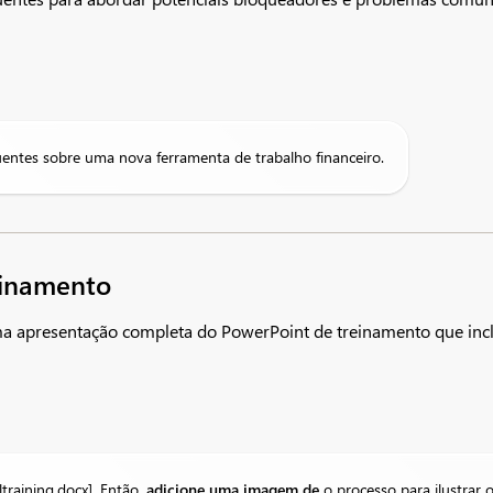
entes sobre uma nova ferramenta de trabalho financeiro.
einamento
apresentação completa do PowerPoint de treinamento que inclui
ltraining.docx]. Então,
adicione uma imagem de
o processo para ilustrar o