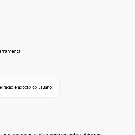
rramenta.​
tegração e adoção do usuário.
ns que um novo usuário pode encontrar. Adicione