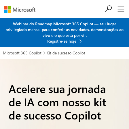
Ir para o conteúdo principal
Webinar do Roadmap Microsoft 365 Copilot — seu lugar
privilegiado mensal para conferir as novidades, demonstrações ao
vivo e o que está por vir.
Registre-se hoje
Microsoft 365 Copilot
Kit de sucesso Copilot

Acelere sua jornada
de IA com nosso kit
de sucesso Copilot