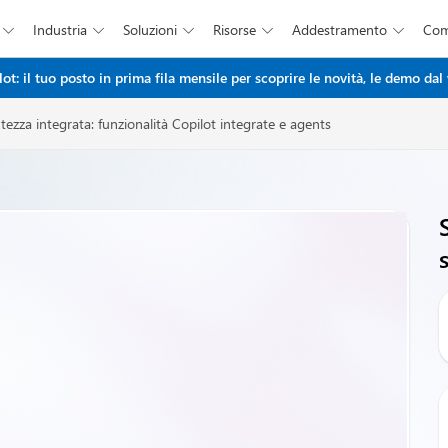
Industria
Soluzioni
Risorse
Addestramento
Co





Salta al contenuto principale
: il tuo posto in prima fila mensile per scoprire le novità, le demo dal 
ntezza integrata: funzionalità Copilot integrate e agents