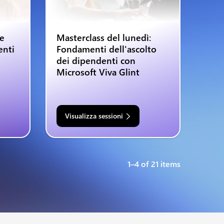
 e
Masterclass del lunedì:
enti
Fondamenti dell'ascolto
dei dipendenti con
Microsoft Viva Glint
Visualizza sessioni
1–4 of 21 items