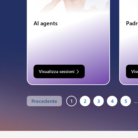
AI agents
Padr
Visualizza sessioni
Vis
Precedente
1
2
3
4
5
…