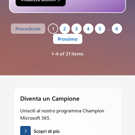
Precedente
1
2
3
4
5
…
6
Prossimo
1–4 of 21 items
Diventa un Campione
Unisciti al nostro programma Champion
Microsoft 365.
Scopri di più