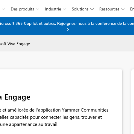
Des produits
Industrie
Solutions
Ressources





icrosoft 365 Copilot et autres. Rejoignez-nous à la conférence de la c
Passer au contenu principal
soft Viva Engage
a Engage
le et améliorée de l'application Yammer Communities
lles capacités pour connecter les gens, trouver et
 une appartenance au travail.