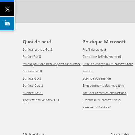
Quoi de neuf
Boutique Microsoft
Surface Laptop Go 2
Profil du compte
SurfacePro 8
centre de téléchargement
Studio pour ordinateur portable Surface
Prise en charge du Microsoft Store
Surface Pro X
Retour
Surface Go 3
Suivi de commande
Surface Duo 2
Emplacements des magasins
SurfacePro 7+
Ateliers et formations virtuels
Applications Windows 11
Promesse Microsoft Store
Paiements flexibles
English
Plan du site