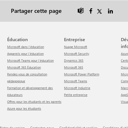
Partager cette page

Éducation
Entreprise
Développeur &
inf
Microsoft dans l'éducation
Nuage Microsoft
Appareils pour l'éducation
Microsoft Security
Azur
Microsoft Teams pour l'éducation
Dynamics 365
Cen
Microsoft 365 Éducation
Microsoft 365
Doc
Rendez-vous de consultation
Microsoft Power Platform
Mic
pédagogique
Microsoft Teams
Com
Formation et développement des
Microsoft Industrie
Mar
éducateurs
Petite entreprise
App
Offres pour les étudiants et les parents
Visu
Azure pour les étudiants
Notes de version
Contactez-nous
Confidentialité et cookies
Conditions d'uti