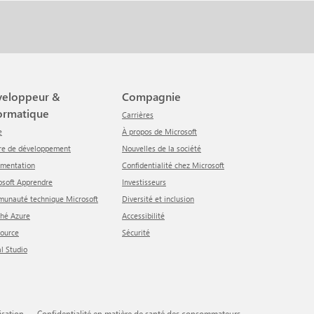
Compagnie
ormatique
Carrières
e
À propos de Microsoft
tre de développement
Nouvelles de la société
umentation
Confidentialité chez Microsoft
rosoft Apprendre
Investisseurs
munauté technique Microsoft
Diversité et inclusion
ché Azure
Accessibilité
Source
Sécurité
al Studio
lisation
Confidentialité en matière de santé des consommateurs