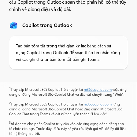
cầu Copilot trong Outlook soạn thảo phản hồi có thể tùy
chỉnh về giọng điệu và độ dài.
Copilot trong Outlook
Tạo bản tóm tắt trong thời gian kỷ lục bằng cách sử
dụng Copilot trong Outlook để soạn thảo tin nhắn cùng
với các ghi chú từ bản tóm tắt bản ghi Teams.
1
Truy cập Microsoft 365 Copilot Trò chuyện tại
m365copilot.com
hoặc ứng
dụng di động Microsoft 365 Copilot Chat và đặt nút chuyển sang “Web”.
2
Truy cập Microsoft 365 Copilot Trò chuyện tại
m365copilot.com
, ứng
dụng di động Microsoft 365 Copilot Chat hoặc ứng dụng Microsoft 365
Copilot Chat trong Teams và đặt nút chuyển thành “Làm việc”.
3
AI Agents cho phép Copilot truy cập vào các ứng dụng dành riêng cho
tổ chức của bạn. Trước đây, điều này sẽ yêu cầu lệnh gọi API để lấy dữ liệu
từ hệ thống lưu trữ.