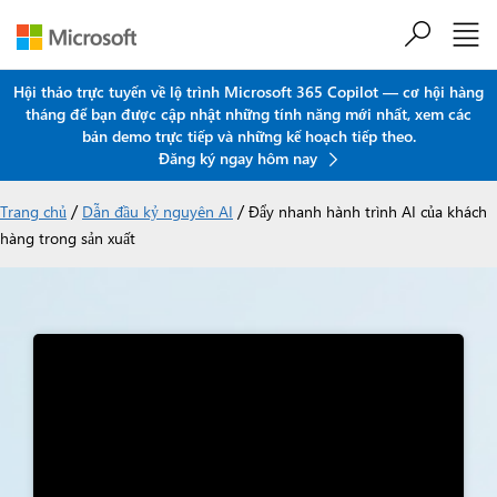
Chuyển đến nội dung chính
Hội thảo trực tuyến về lộ trình Microsoft 365 Copilot — cơ hội hàng
tháng để bạn được cập nhật những tính năng mới nhất, xem các
bản demo trực tiếp và những kế hoạch tiếp theo.
Đăng ký ngay hôm nay
/
/
Trang chủ
Dẫn đầu kỷ nguyên AI
Đẩy nhanh hành trình AI của khách
hàng trong sản xuất