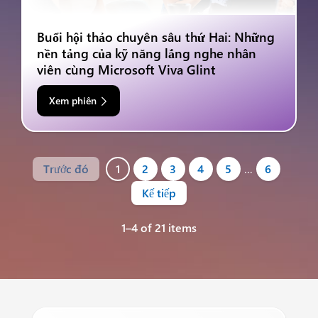
Buổi hội thảo chuyên sâu thứ Hai: Những
nền tảng của kỹ năng lắng nghe nhân
viên cùng Microsoft Viva Glint
Xem phiên
Trước đó
1
2
3
4
5
…
6
Kế tiếp
1–4 of 21 items