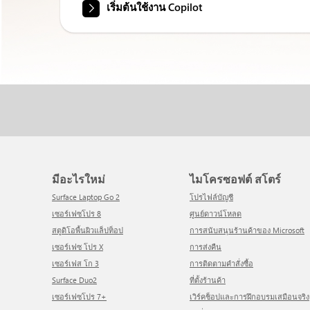
เริ่มต้นใช้งาน Copilot
มีอะไรใหม่
ไมโครซอฟต์ สโตร์
Surface Laptop Go 2
โปรไฟล์บัญชี
เซอร์เฟซโปร 8
ศูนย์ดาวน์โหลด
สตูดิโอพื้นผิวแล็ปท็อป
การสนับสนุนร้านค้าของ Microsoft
เซอร์เฟซ โปร X
การส่งคืน
เซอร์เฟส โก 3
การติดตามคำสั่งซื้อ
Surface Duo2
ที่ตั้งร้านค้า
เซอร์เฟซโปร 7+
เวิร์คช็อปและการฝึกอบรมเสมือนจริง