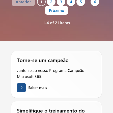
Anterior
1
2
3
4
5
…
6
Próximo
1–4 of 21 items
Torne-se um campeão
Junte-se ao nosso Programa Campeão
Microsoft 365.
Saber mais
Simplifique o treinamento do