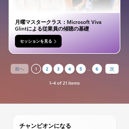
月曜マスタークラス：Microsoft Viva
Glintによる従業員の傾聴の基礎
セッションを見る
前へ
1
2
3
4
5
…
6
次
1–4 of 21 items
チャンピオンになる