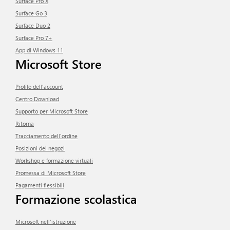
Surface Pro X
Surface Go 3
Surface Duo 2
Surface Pro 7+
App di Windows 11
Microsoft Store
Profilo dell'account
Centro Download
Supporto per Microsoft Store
ritorna
Tracciamento dell'ordine
Posizioni dei negozi
Workshop e formazione virtuali
Promessa di Microsoft Store
Pagamenti flessibili
Formazione scolastica
Microsoft nell'istruzione