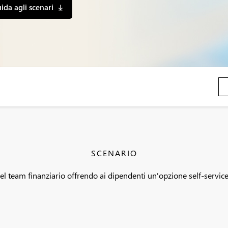
uida agli scenari
SCENARIO
 del team finanziario offrendo ai dipendenti un'opzione self-servic