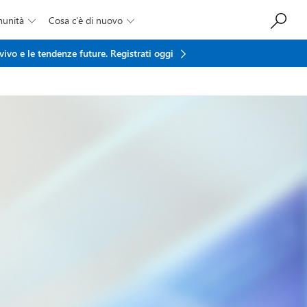
munità
Cosa c'è di nuovo


vivo e le tendenze future.
Registrati oggi