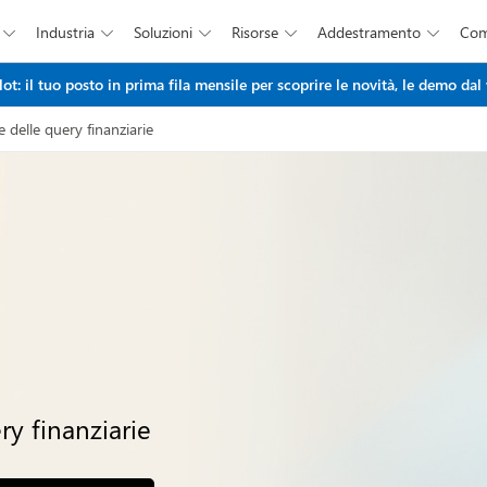
Industria
Soluzioni
Risorse
Addestramento
Co





Salta al contenuto principale
: il tuo posto in prima fila mensile per scoprire le novità, le demo dal 
 delle query finanziarie
ry finanziarie