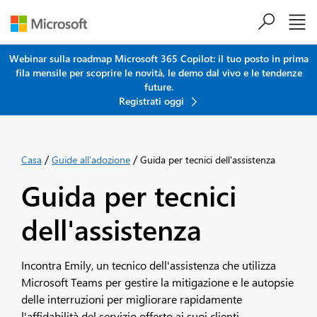
Salta al contenuto principale
Webinar sulla roadmap Microsoft 365 Copilot: il tuo posto in prima
fila mensile per scoprire le novità, le demo dal vivo e le tendenze
future.
Registrati oggi
/
/
Casa
Guide all'adozione
Guida per tecnici dell'assistenza
Guida per tecnici
dell'assistenza
Incontra Emily, un tecnico dell'assistenza che utilizza
Microsoft Teams per gestire la mitigazione e le autopsie
delle interruzioni per migliorare rapidamente
l'affidabilità del servizio offerto ai suoi clienti.