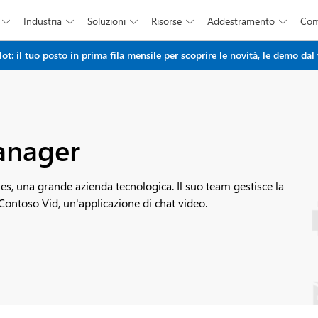
Industria
Soluzioni
Risorse
Addestramento
Co





Salta al contenuto principale
: il tuo posto in prima fila mensile per scoprire le novità, le demo dal 
anager
, una grande azienda tecnologica. Il suo team gestisce la
Contoso Vid, un'applicazione di chat video.