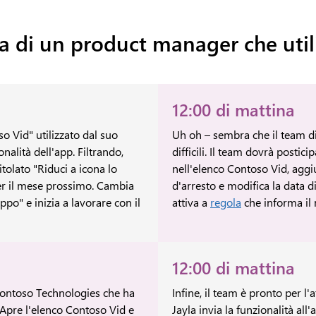
ta di un product manager che utili
12:00 di mattina
o Vid" utilizzato dal suo
Uh oh – sembra che il team di
nalità dell'app. Filtrando,
difficili. Il team dovrà postici
tolato "Riduci a icona lo
nell'elenco Contoso Vid, agg
er il mese prossimo. Cambia
d'arresto e modifica la data d
ppo" e inizia a lavorare con il
attiva a
regola
che informa il
12:00 di mattina
 Contoso Technologies che ha
Infine, il team è pronto per l
 Apre l'elenco Contoso Vid e
Jayla invia la funzionalità al