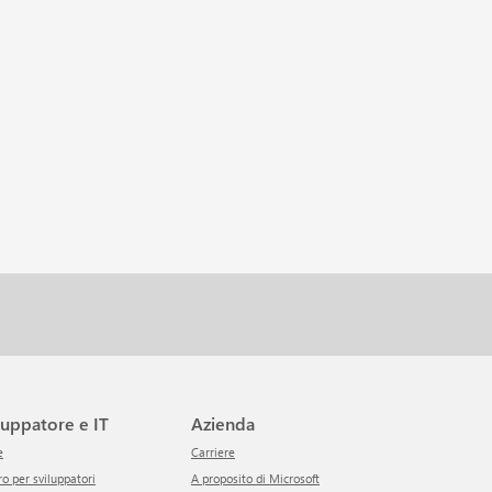
iluppatore e IT
Azienda
e
Carriere
tro per sviluppatori
A proposito di Microsoft