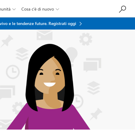
munità
Cosa c'è di nuovo


vivo e le tendenze future.
Registrati oggi