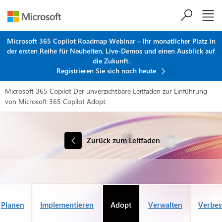
Zum Hauptinhalt springen
Microsoft 365 Copilot Roadmap Webinar – Ihr monatlicher Platz in
der ersten Reihe für Neuheiten, Live-Demos und einen Ausblick auf
die Zukunft.
Registrieren Sie sich noch heute
Microsoft 365 Copilot
Der unverzichtbare Leitfaden zur Einführung
von Microsoft 365 Copilot
Adopt
Zurück zum Leitfaden
Planen
Implementieren
Adopt
Verwalten
Verbes