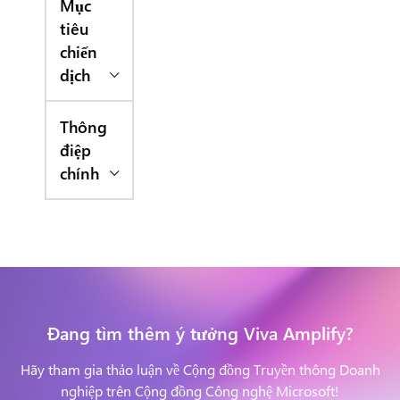
Mục
tiêu
chiến
dịch
Thông
điệp
chính
Đang tìm thêm ý tưởng Viva Amplify?
Hãy tham gia thảo luận về Cộng đồng Truyền thông Doanh
nghiệp trên Cộng đồng Công nghệ Microsoft!