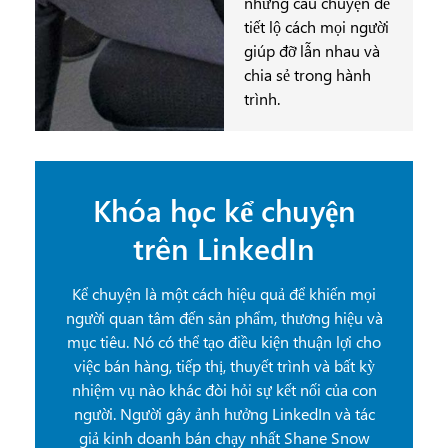
những câu chuyện để
tiết lộ cách mọi người
giúp đỡ lẫn nhau và
chia sẻ trong hành
trình.
Khóa học kể chuyện
trên LinkedIn
Kể chuyện là một cách hiệu quả để khiến mọi
người quan tâm đến sản phẩm, thương hiệu và
mục tiêu. Nó có thể tạo điều kiện thuận lợi cho
việc bán hàng, tiếp thị, thuyết trình và bất kỳ
nhiệm vụ nào khác đòi hỏi sự kết nối của con
người. Người gây ảnh hưởng LinkedIn và tác
giả kinh doanh bán chạy nhất Shane Snow