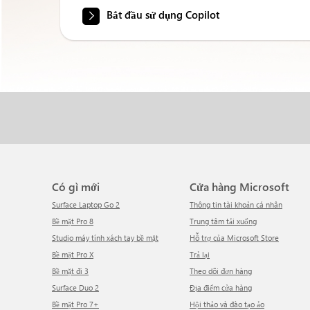
Bắt đầu sử dụng Copilot
Có gì mới
Cửa hàng Microsoft
Surface Laptop Go 2
Thông tin tài khoản cá nhân
Bề mặt Pro 8
Trung tâm tải xuống
Studio máy tính xách tay bề mặt
Hỗ trợ của Microsoft Store
Bề mặt Pro X
Trả lại
Bề mặt đi 3
Theo dõi đơn hàng
Surface Duo 2
Địa điểm cửa hàng
Bề mặt Pro 7+
Hội thảo và đào tạo ảo