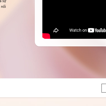
a sự
 nổi