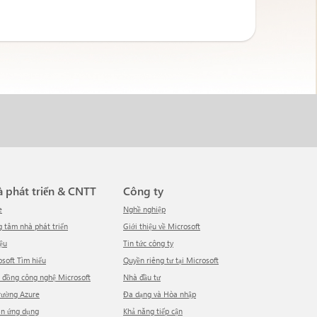
hà phát triển & CNTT
Công ty
e
Nghề nghiệp
ng tâm nhà phát triển
Giới thiệu về Microsoft
iệu
tin tức công ty
rosoft Tìm hiểu
Quyền riêng tư tại Microsoft
g đồng công nghệ Microsoft
Nhà đầu tư
trường Azure
Đa dạng và Hòa nhập
ồn ứng dụng
Khả năng tiếp cận