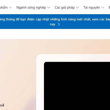
 phẩm
Ngành công nghiệp
Các giải pháp
Tài nguyên




Chuyển đến nội dung chính
 hàng tháng để bạn được cập nhật những tính năng mới nhất, xem các bả
nay
quá