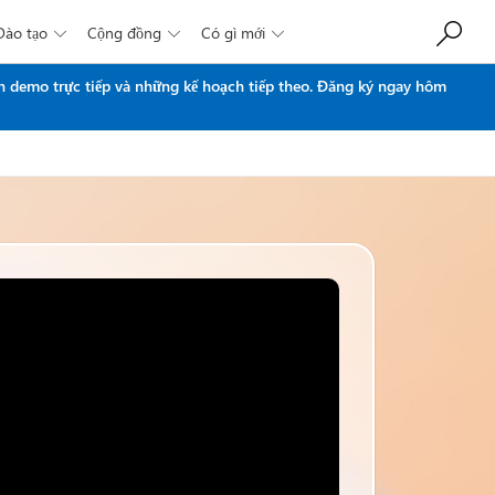
Đào tạo
Cộng đồng
Có gì mới



n demo trực tiếp và những kế hoạch tiếp theo.
Đăng ký ngay hôm