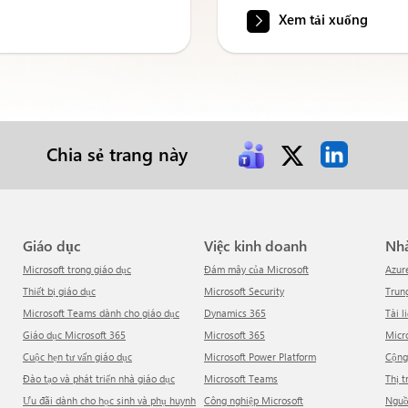
Xem tải xuống
Chia sẻ trang này
Giáo dục
Việc kinh doanh
N
Microsoft trong giáo dục
Đám mây của Microsoft
Azur
Thiết bị giáo dục
Microsoft Security
Tru
Microsoft Teams dành cho giáo dục
Dynamics 365
Tài l
Giáo dục Microsoft 365
Microsoft 365
Mic
Cuộc hẹn tư vấn giáo dục
Microsoft Power Platform
Cộn
Đào tạo và phát triển nhà giáo dục
Microsoft Teams
Thị 
Ưu đãi dành cho học sinh và phụ huynh
Công nghiệp Microsoft
Ngu