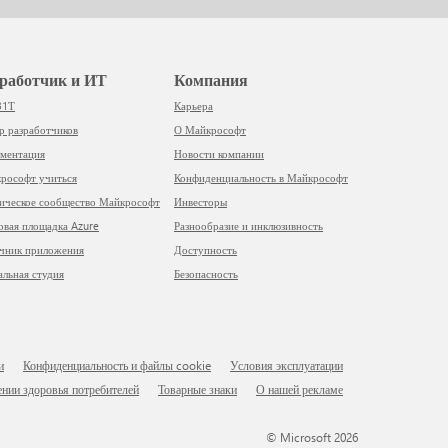
азработчик и ИТ
Компания
31Т
Карьера
тр разработчиков
О Майкрософт
ументация
Новости компании
йкрософт учиться
Конфиденциальность в Майкрософт
ническое сообщество Майкрософт
Инвесторы
говая площадка Azure
Разнообразие и инклюзивность
очник приложения
Доступность
уальная студия
Безопасность
и
Конфиденциальность и файлы cookie
Условия эксплуатации
ении здоровья потребителей
Товарные знаки
О нашей рекламе
© Microsoft 2026