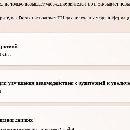
д не только повышает удержание зрителей, но и открывает нов
рите, как Dentsu использует ИИ для получения медиаинформац
троений
t Chat
ля улучшения взаимодействия с аудиторией и увеличе
t
ошении данных
олезные сведения с помощью Copilot