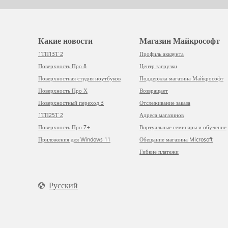
Какие новости
Магазин Майкрософт
1ТП13Т 2
Профиль аккаунта
Поверхность Про 8
Центр загрузки
Поверхностная студия ноутбуков
Поддержка магазина Майкрософт
Поверхность Про Х
Возвращает
Поверхностный переход 3
Отслеживание заказа
1ТП25Т 2
Адреса магазинов
Поверхность Про 7+
Виртуальные семинары и обучение
Приложения для Windows 11
Обещание магазина Microsoft
Гибкие платежи
Русский