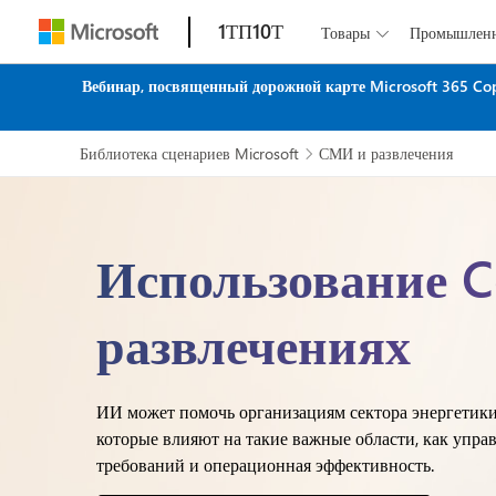
1ТП10Т
Товары
Промышлен

Вебинар, посвященный дорожной карте Microsoft 365 Co
Библиотека сценариев Microsoft
СМИ и развлечения

Использование C
развлечениях
ИИ может помочь организациям сектора энергетики
которые влияют на такие важные области, как упр
требований и операционная эффективность.