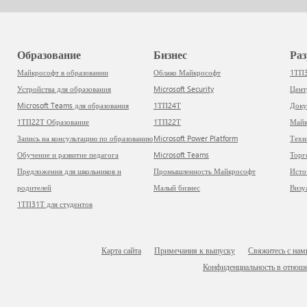
Образование
Бизнес
Р
Майкрософт в образовании
Облако Майкрософт
1ТП
Устройства для образования
Microsoft Security
Цен
Microsoft Teams для образования
1ТП24Т
Док
1ТП22Т Образование
1ТП22Т
Ма
Запись на консультацию по образованию
Microsoft Power Platform
Тех
Обучение и развитие педагога
Microsoft Teams
Тор
Предложения для школьников и
Промышленность Майкрософт
Ист
родителей
Малый бизнес
Виз
1ТП31Т для студентов
Карта сайта
Примечания к выпуску
Свяжитесь с нам
Конфиденциальность в отнош