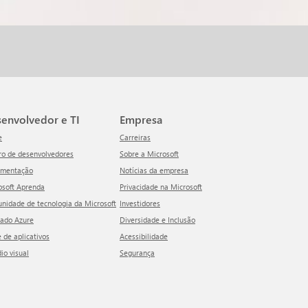
esenvolvedor e TI
Empresa
e
Carreiras
tro de desenvolvedores
Sobre a Microsoft
umentação
Notícias da empresa
rosoft Aprenda
Privacidade na Microsoft
unidade de tecnologia da Microsoft
Investidores
cado Azure
Diversidade e Inclusão
e de aplicativos
Acessibilidade
dio visual
Segurança