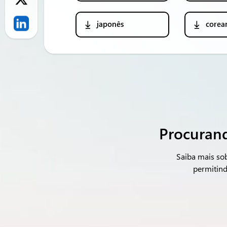
japonês
corea
Procurand
Saiba mais sob
permitind