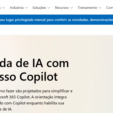
s
Indústria
Soluções
Recursos
Treinamento
Co





Ir para o conteúdo principal
 lugar privilegiado mensal para conferir as novidades, demonstrações 
ada de IA com
sso Copilot
o fazer são projetados para simplificar e
soft 365 Copilot. A orientação integra
ido com Copilot enquanto habilita sua
 de IA.