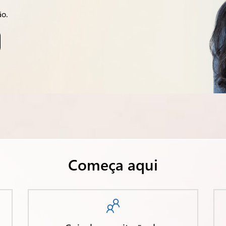
ão.
Começa aqui
