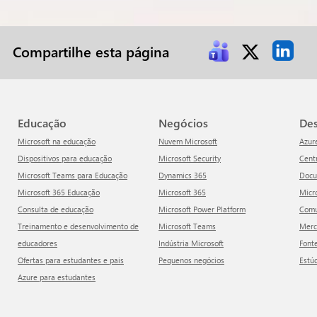
Compartilhe esta página
Educação
Negócios
D
Microsoft na educação
Nuvem Microsoft
Azur
Dispositivos para educação
Microsoft Security
Cen
Microsoft Teams para Educação
Dynamics 365
Doc
Microsoft 365 Educação
Microsoft 365
Mic
Consulta de educação
Microsoft Power Platform
Com
Treinamento e desenvolvimento de
Microsoft Teams
Mer
educadores
Indústria Microsoft
Font
Ofertas para estudantes e pais
Pequenos negócios
Estú
Azure para estudantes