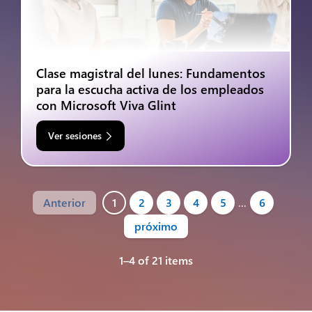
Clase magistral del lunes: Fundamentos
para la escucha activa de los empleados
con Microsoft Viva Glint
Ver sesiones
Anterior
1
2
3
4
5
…
6
próximo
1–4 of 21 items