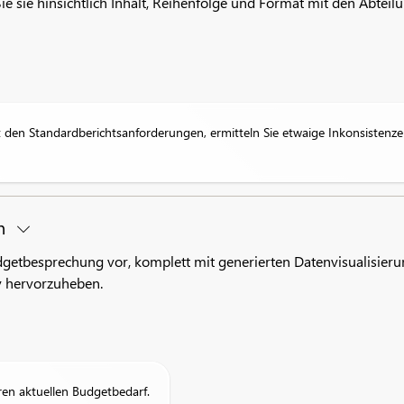
e sie hinsichtlich Inhalt, Reihenfolge und Format mit den Abteil
 den Standardberichtsanforderungen, ermitteln Sie etwaige Inkonsistenzen 
on
Budgetbesprechung vor, komplett mit generierten Datenvisualisi
iv hervorzuheben.
ren aktuellen Budgetbedarf.