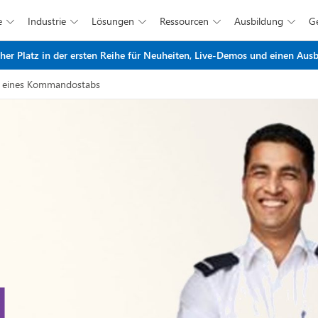
e
Industrie
Lösungen
Ressourcen
Ausbildung





Zum Hauptinhalt springen
r Platz in der ersten Reihe für Neuheiten, Live-Demos und einen Ausbl
n eines Kommandostabs
d