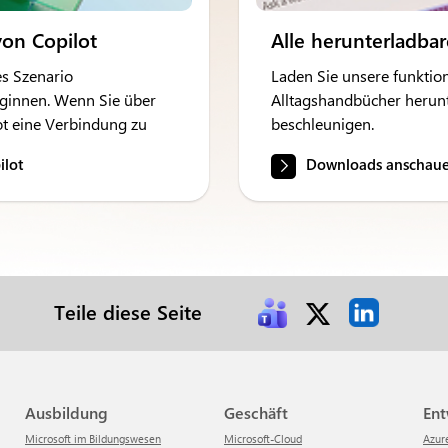
on Copilot
Alle herunterladba
es Szenario
Laden Sie unsere funktion
eginnen. Wenn Sie über
Alltagshandbücher herunt
lot eine Verbindung zu
beschleunigen.
ilot
Downloads anschau
Teile diese Seite
Ausbildung
Geschäft
En
Microsoft im Bildungswesen
Microsoft-Cloud
Azur