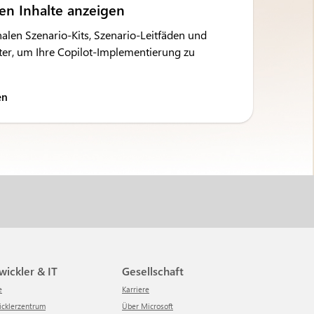
ren Inhalte anzeigen
alen Szenario-Kits, Szenario-Leitfäden und
er, um Ihre Copilot-Implementierung zu
en
twickler & IT
Gesellschaft
e
Karriere
wicklerzentrum
Über Microsoft