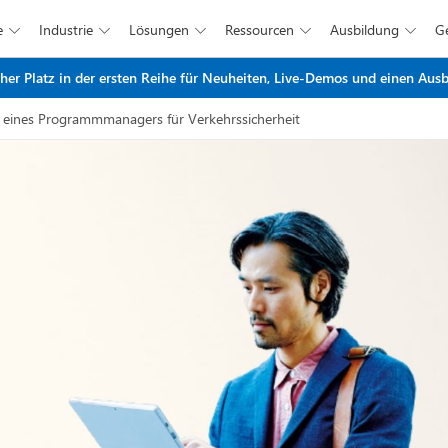
e
Industrie
Lösungen
Ressourcen
Ausbildung





Zum Hauptinhalt springen
r Platz in der ersten Reihe für Neuheiten, Live-Demos und einen Ausbl
 eines Programmmanagers für Verkehrssicherheit