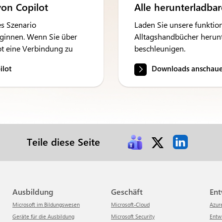
on Copilot
Alle herunterladba
es Szenario
Laden Sie unsere funktion
eginnen. Wenn Sie über
Alltagshandbücher herunt
lot eine Verbindung zu
beschleunigen.
ilot
Downloads anschau
Teile diese Seite
Ausbildung
Geschäft
En
Microsoft im Bildungswesen
Microsoft-Cloud
Azur
Geräte für die Ausbildung
Microsoft Security
Ent