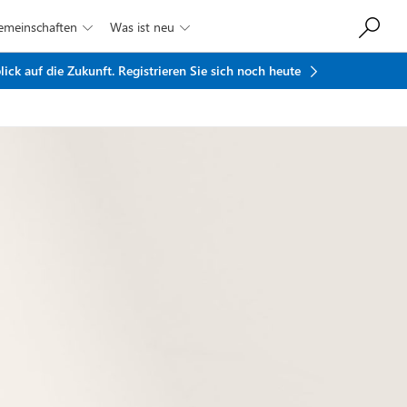
Gemeinschaften
Was ist neu


ick auf die Zukunft.
Registrieren Sie sich noch heute