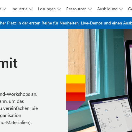
e
Industrie
Lösungen
Ressourcen
Ausbildung





Zum Hauptinhalt springen
r Platz in der ersten Reihe für Neuheiten, Live-Demos und einen Ausbl
mit
mand-Workshops an,
kann, um das
 vereinfachen. Sie
ganisation
o-Materialien).