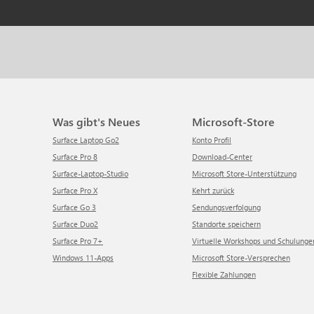
Was gibt's Neues
Microsoft-Store
Surface Laptop Go2
Konto Profil
Surface Pro 8
Download-Center
Surface-Laptop-Studio
Microsoft Store-Unterstützung
Surface Pro X
Kehrt zurück
Surface Go 3
Sendungsverfolgung
Surface Duo2
Standorte speichern
Surface Pro 7+
Virtuelle Workshops und Schulunge
Windows 11-Apps
Microsoft Store-Versprechen
Flexible Zahlungen