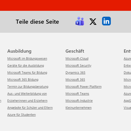
Teile diese Seite
Ausbildung
Geschäft
En
Microsoft im Bildungswesen
Microsoft-Cloud
Azur
Geräte für die Ausbildung
Microsoft Security
Ent
Microsoft Teams für Bildung
Dynamics 365
Dok
Microsoft 365 Bildung
Microsoft 365
Mic
Termin zur Bildungsberatung
Microsoft Power Platform
Mi
Aus- und Weiterbildung von
Microsoft Teams
Azu
n
Erzieherinnen und Erziehern
Microsoft-Industrie
App
Angebote für Schüler und Eltern
Kleinunternehmen
Visu
Azure für Studenten