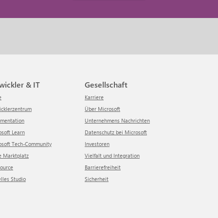
twickler & IT
Gesellschaft
e
Karriere
wicklerzentrum
Über Microsoft
umentation
Unternehmens Nachrichten
rosoft Learn
Datenschutz bei Microsoft
crosoft Tech-Community
Investoren
re Marktplatz
Vielfalt und Integration
Source
Barrierefreiheit
elles Studio
Sicherheit