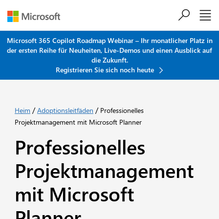
Zum Hauptinhalt springen
Microsoft 365 Copilot Roadmap Webinar – Ihr monatlicher Platz in
der ersten Reihe für Neuheiten, Live-Demos und einen Ausblick auf
die Zukunft.
Registrieren Sie sich noch heute
/
/
Heim
Adoptionsleitfäden
Professionelles
Projektmanagement mit Microsoft Planner
Professionelles
Projektmanagement
mit Microsoft
Planner