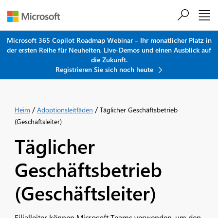
Zum Hauptinhalt springen
Microsoft 365 Copilot Roadmap Webinar – Ihr monatlicher Platz in
der ersten Reihe für Neuheiten, Live-Demos und einen Ausblick auf
die Zukunft.
Registrieren Sie sich noch heute
/
/
Heim
Adoptionsleitfäden
Täglicher Geschäftsbetrieb
(Geschäftsleiter)
Täglicher
Geschäftsbetrieb
(Geschäftsleiter)
Filialleiter können Microsoft Teams verwenden, um den