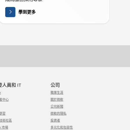
學到更多
開發人員和 IT
公司
e
職業生涯
發者中心
關於微軟
公司新聞
軟學習
微軟的隱私
軟技術社區
投資者
re 市場
多元化和包容性