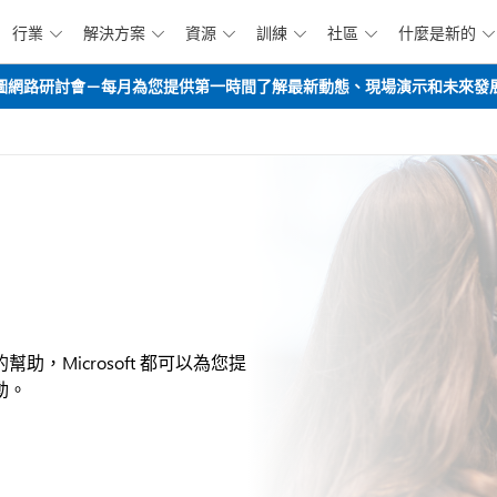
行業
解決方案
資源
訓練
社區
什麼是新的






跳到主要內容
opilot路線圖網路研討會－每月為您提供第一時間了解最新動態、現場演示和未來
Microsoft 都可以為您提
動。