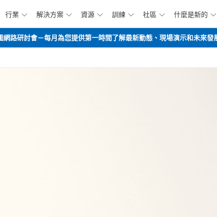
行業
解決方案
資源
訓練
社區
什麼是新的






跳到主要內容
opilot路線圖網路研討會－每月為您提供第一時間了解最新動態、現場演示和未來