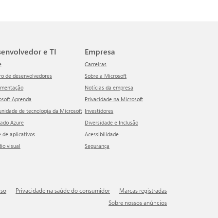
esenvolvedor e TI
Empresa
e
Carreiras
tro de desenvolvedores
Sobre a Microsoft
umentação
Notícias da empresa
rosoft Aprenda
Privacidade na Microsoft
unidade de tecnologia da Microsoft
Investidores
cado Azure
Diversidade e Inclusão
e de aplicativos
Acessibilidade
dio visual
Segurança
uso
Privacidade na saúde do consumidor
Marcas registradas
Sobre nossos anúncios