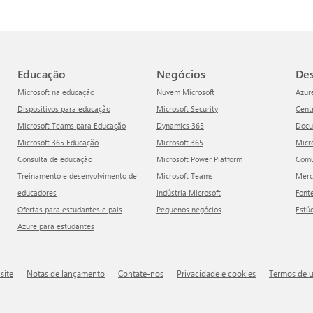
Educação
Negócios
D
Microsoft na educação
Nuvem Microsoft
Azur
Dispositivos para educação
Microsoft Security
Cen
Microsoft Teams para Educação
Dynamics 365
Doc
Microsoft 365 Educação
Microsoft 365
Mic
Consulta de educação
Microsoft Power Platform
Com
Treinamento e desenvolvimento de
Microsoft Teams
Mer
educadores
Indústria Microsoft
Font
Ofertas para estudantes e pais
Pequenos negócios
Estú
Azure para estudantes
site
Notas de lançamento
Contate-nos
Privacidade e cookies
Termos de 