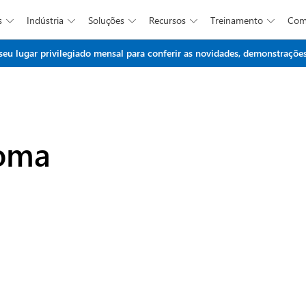
s
Indústria
Soluções
Recursos
Treinamento
Co





Ir para o conteúdo principal
 lugar privilegiado mensal para conferir as novidades, demonstrações 
ioma