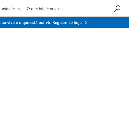
munidades
O que há de novo


ao vivo e o que está por vir.
Registre-se hoje