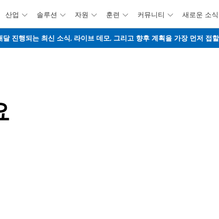
산업
솔루션
자원
훈련
커뮤니티
새로운 소식





주요 콘텐츠로 건너뛰기
웨비나 - 매달 진행되는 최신 소식, 라이브 데모, 그리고 향후 계획을 가장 먼저 
요