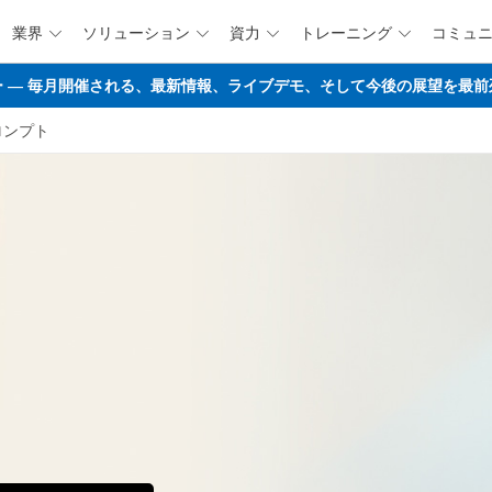
業界
ソリューション
資力
トレーニング
コミュ




メインコンテンツにスキップ
マップウェビナー ― 毎月開催される、最新情報、ライブデモ、そして今後の展望
ロンプト