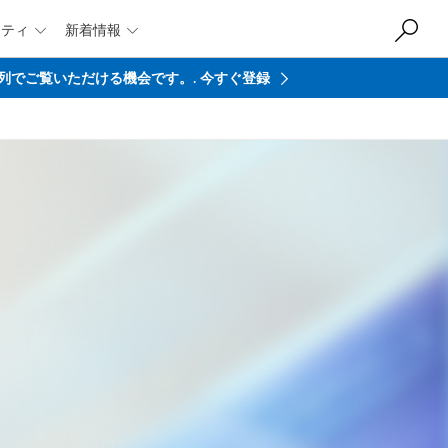
ニティ
新着情報


を最前列でご覧いただける機会です。.
今すぐ登録